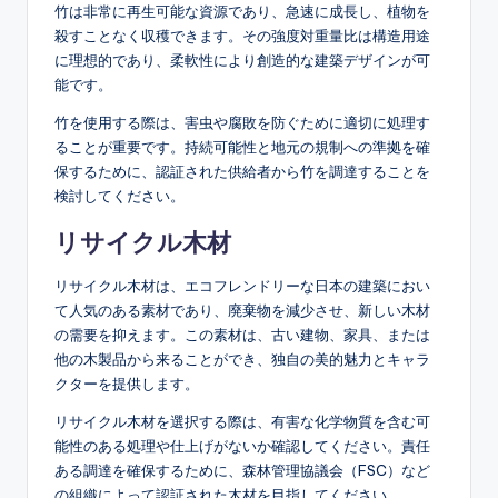
竹は非常に再生可能な資源であり、急速に成長し、植物を
殺すことなく収穫できます。その強度対重量比は構造用途
に理想的であり、柔軟性により創造的な建築デザインが可
能です。
竹を使用する際は、害虫や腐敗を防ぐために適切に処理す
ることが重要です。持続可能性と地元の規制への準拠を確
保するために、認証された供給者から竹を調達することを
検討してください。
リサイクル木材
リサイクル木材は、エコフレンドリーな日本の建築におい
て人気のある素材であり、廃棄物を減少させ、新しい木材
の需要を抑えます。この素材は、古い建物、家具、または
他の木製品から来ることができ、独自の美的魅力とキャラ
クターを提供します。
リサイクル木材を選択する際は、有害な化学物質を含む可
能性のある処理や仕上げがないか確認してください。責任
ある調達を確保するために、森林管理協議会（FSC）など
の組織によって認証された木材を目指してください。