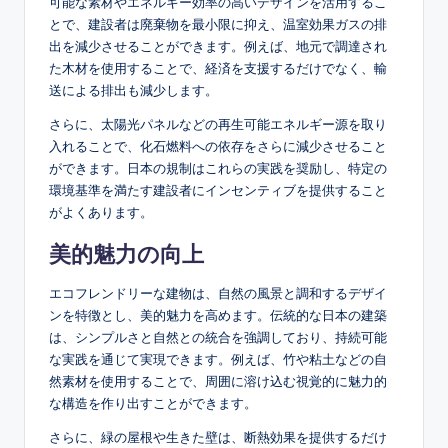
可能な素材やエネルギー効率の高いデザインを活用するこ
とで、建設者は廃棄物を最小限に抑え、温室効果ガスの排
出を減少させることができます。例えば、地元で調達され
た木材を使用することで、経済を支援するだけでなく、輸
送による排出も減少します。
さらに、太陽光パネルなどの再生可能エネルギー源を取り
入れることで、化石燃料への依存をさらに減少させること
ができます。日本の規制はこれらの実践を奨励し、特定の
環境基準を満たす建設者にインセンティブを提供すること
がよくあります。
美的魅力の向上
エコフレンドリーな建物は、自然の風景と調和するデザイ
ンを特徴とし、美的魅力を高めます。伝統的な日本の建築
は、シンプルさと自然との統合を強調しており、持続可能
な実践を通じて実現できます。例えば、竹や粘土などの自
然素材を使用することで、周囲に溶け込む視覚的に魅力的
な構造を作り出すことができます。
さらに、緑の屋根や生きた壁は、断熱効果を提供するだけ