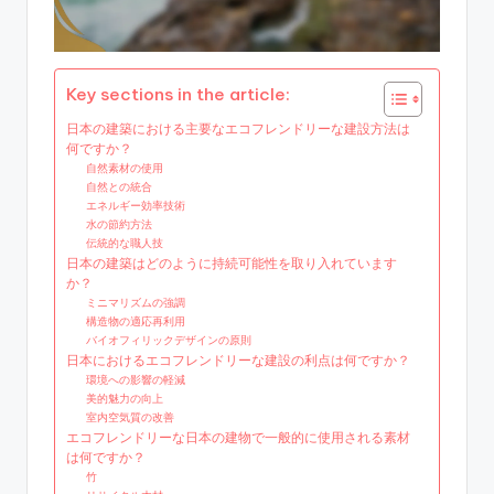
Key sections in the article:
日本の建築における主要なエコフレンドリーな建設方法は
何ですか？
自然素材の使用
自然との統合
エネルギー効率技術
水の節約方法
伝統的な職人技
日本の建築はどのように持続可能性を取り入れています
か？
ミニマリズムの強調
構造物の適応再利用
バイオフィリックデザインの原則
日本におけるエコフレンドリーな建設の利点は何ですか？
環境への影響の軽減
美的魅力の向上
室内空気質の改善
エコフレンドリーな日本の建物で一般的に使用される素材
は何ですか？
竹