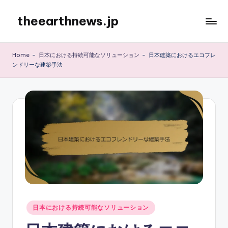
theearthnews.jp
Skip
to
content
Home
-
日本における持続可能なソリューション
-
日本建築におけるエコフレ
ンドリーな建築手法
Posted
日本における持続可能なソリューション
in