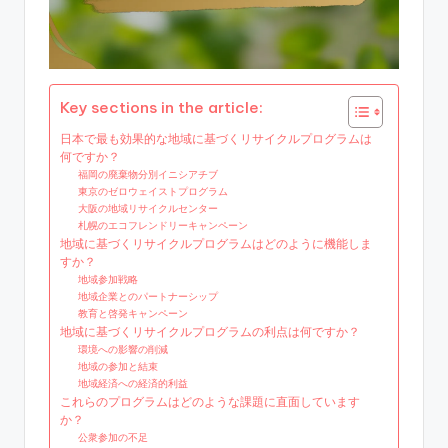
Key sections in the article:
日本で最も効果的な地域に基づくリサイクルプログラムは
何ですか？
福岡の廃棄物分別イニシアチブ
東京のゼロウェイストプログラム
大阪の地域リサイクルセンター
札幌のエコフレンドリーキャンペーン
地域に基づくリサイクルプログラムはどのように機能しま
すか？
地域参加戦略
地域企業とのパートナーシップ
教育と啓発キャンペーン
地域に基づくリサイクルプログラムの利点は何ですか？
環境への影響の削減
地域の参加と結束
地域経済への経済的利益
これらのプログラムはどのような課題に直面しています
か？
公衆参加の不足