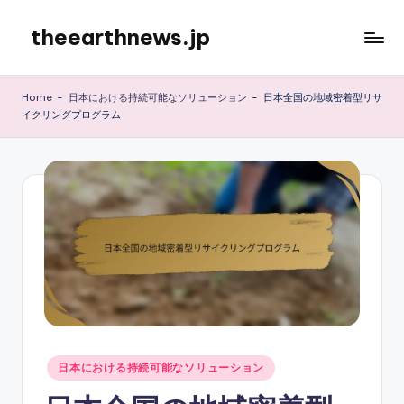
theearthnews.jp
Skip
to
content
Home
-
日本における持続可能なソリューション
-
日本全国の地域密着型リサ
イクリングプログラム
Posted
日本における持続可能なソリューション
in